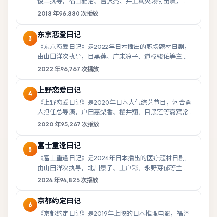
俊二执导，福山雅治、吉沢亮、井上真央领衔出演，
2018年10月11日登陆院线。影片以人物抉择...
2018
年
96,880
次播放
东京恋爱日记
3
《东京恋爱日记》是2022年日本播出的职场题材日剧，
由山田洋次执导，目黑莲、广末凉子、道枝骏佑等主
演，于2022年11月10日首播。故事以都市生...
2022
年
96,767
次播放
上野恋爱日记
4
《上野恋爱日记》是2020年日本人气综艺节目，河合勇
人担任总导演，户田惠梨香、樱井翔、目黑莲等嘉宾常
驻，2020年5月16日正式开播。节目以轻松...
2020
年
95,267
次播放
富士重逢日记
5
《富士重逢日记》是2024年日本播出的医疗题材日剧，
由山田洋次执导，北川景子、上户彩、永野芽郁等主
演，于2024年12月16日首播。故事以都市生...
2024
年
94,826
次播放
京都约定日记
6
《京都约定日记》是2019年上映的日本推理电影，福泽