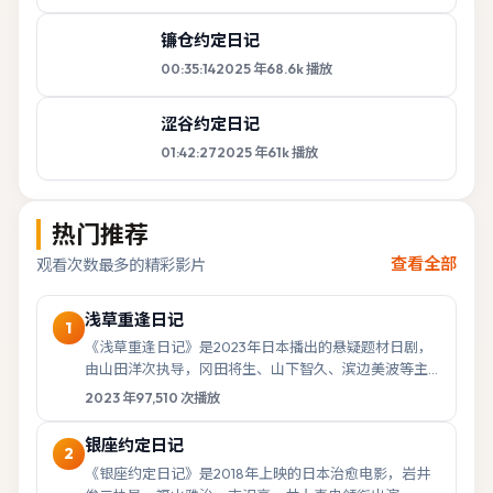
镰仓约定日记
00:35:14
2025
年
68.6k
播放
涩谷约定日记
01:42:27
2025
年
61k
播放
热门推荐
查看全部
观看次数最多的精彩影片
浅草重逢日记
1
《浅草重逢日记》是2023年日本播出的悬疑题材日剧，
由山田洋次执导，冈田将生、山下智久、滨边美波等主
演，于2023年10月26日首播。故事以都市...
2023
年
97,510
次播放
银座约定日记
2
《银座约定日记》是2018年上映的日本治愈电影，岩井