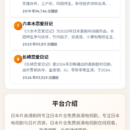
克雄执导，上户彩、冈田将生、新垣结衣领衔出演，
2019年5月7日登陆院线。影片以人物抉择与情...
2019
年
94,764
次播放
六本木恋爱日记
7
《六本木恋爱日记》为2023年日本喜剧向动画作品，水
田伸生参与执导，竹内结子、目黑莲、小栗旬等担任主
要配音，2023年12月9日开始播出。以鲜明...
2023
年
93,811
次播放
长崎恋爱日记
8
《长崎恋爱日记》是2024年日韩播出的喜剧题材日剧，
由朴赞郁执导，金高银、IU、李政宰等主演，于2024年
6月18日首播。故事以都市生活与人际羁...
2024
年
93,529
次播放
平台介绍
日本片高清剧网
专注
日本片全免费高清电视剧
，
专注日本
电视剧与日片资源，日本片全免费高清电视剧在线观看，