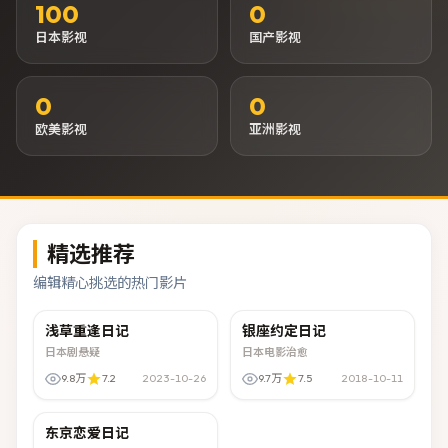
100
0
日本影视
国产影视
0
0
欧美影视
亚洲影视
精选推荐
编辑精心挑选的热门影片
00:32:38
1080P
01:59:09
HD高清
浅草重逢日记
银座约定日记
NEW
NEW
日本剧悬疑
日本电影治愈
9.8万
7.2
2023-10-26
9.7万
7.5
2018-10-11
00:32:07
臻彩画质
东京恋爱日记
NEW